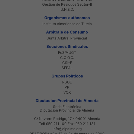
Gestión de Residuos Sector-II
U.N.E.D.
Organismos autónomos
Instituto Almeriense de Tutela
Arbitraje de Consumo
Junta Arbitral Provincial
Secciones Sindicales
FeSP-UGT
C.C.O.O.
CSI-F
SEPAL
Grupos Políticos
PSOE
PP
VOX
Diputación Provincial de Almería
Sede Electrónica
Diputación Provincial de Almería
C/ Navarro Rodrigo, 17 - 04001 Almería
Telf 950 211 100 Fax: 950 211 131
info@dipalme.org
RRAE BOPA núm 57 de 24 de marzo de 2009