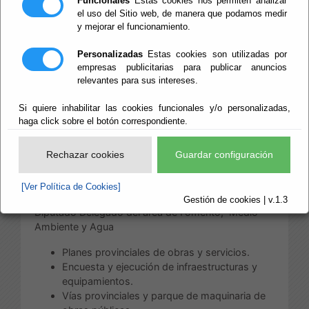
Funcionales
Estas cookies nos permiten analizar
Territorio y Agua
el uso del Sitio web, de manera que podamos medir
y mejorar el funcionamiento.
Personalizadas
Estas cookies son utilizadas por
empresas publicitarias para publicar anuncios
Escuchar
relevantes para sus intereses.
Área de Fomento,
Infraestructuras, Vertebración de
Si quiere inhabilitar las cookies funcionales y/o personalizadas,
Territorio y Agua
haga click sobre el botón correspondiente.
Rechazar cookies
Guardar configuración
Las competencias de esta Área, distribuidas
conforme a su estructura, son:
[Ver Política de Cookies]
a) Competencias directamente correspondiente al
Gestión de cookies | v.1.3
Diputado Delegado del área de Fomento, Medio
Ambiente y Agua
Planes provinciales de obras y servicios.
Encuesta y ejecución de infraestructuras y
equipamientos.
Vías provinciales y parque de maquinaria de