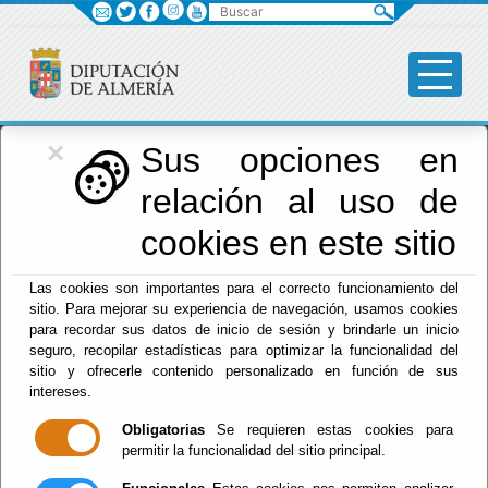
Buscar
×
Diputación
Sus opciones en
relación al uso de
Menú Diputación
cookies en este sitio
Inicio
-
Diputación
- Fomento, Infraestructuras,
Las cookies son importantes para el correcto funcionamiento del
Vertebración del Territorio y Agua
sitio. Para mejorar su experiencia de navegación, usamos cookies
para recordar sus datos de inicio de sesión y brindarle un inicio
Fomento,
seguro, recopilar estadísticas para optimizar la funcionalidad del
sitio y ofrecerle contenido personalizado en función de sus
Infraestructuras,
intereses.
Obligatorias
Se requieren estas cookies para
Vertebración del
permitir la funcionalidad del sitio principal.