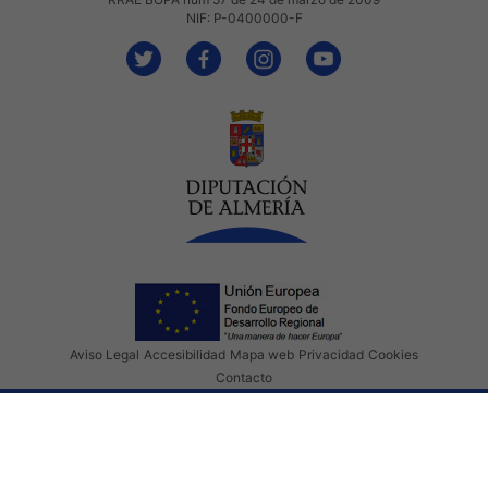
NIF: P-0400000-F
Aviso Legal
Accesibilidad
Mapa web
Privacidad
Cookies
Contacto