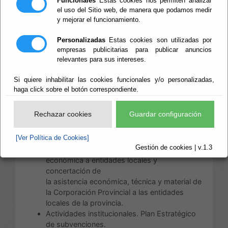
Funcionales
Estas cookies nos permiten analizar
el uso del Sitio web, de manera que podamos medir
Escuchar
y mejorar el funcionamiento.
Área de
Presidencia y Promoción
Personalizadas
Estas cookies son utilizadas por
Provincial
empresas publicitarias para publicar anuncios
relevantes para sus intereses.
Las competencias de esta Área, distribuidas
conforme a su estructura, son:
Si quiere inhabilitar las cookies funcionales y/o personalizadas,
haga click sobre el botón correspondiente.
a) Competencias directamente correspondiente
al Diputado de Presidencia, Reto Demográfico,
Rechazar cookies
Guardar configuración
Patrimonio Histórico y turismo:
[Ver Política de Cookies]
Relaciones institucionales.
Gestión de cookies | v.1.3
Oficina de Colaboración Local: Asistencia
económica a entidades locales y
concertación de
la asistencia económica, técnica y material de
la Corporación Provincial a las entidades
locales de la provincia.
Actividades institucionales. Plan Estratégico
de subvenciones.