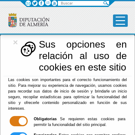
Buscar
×
Diputación
Sus opciones en
relación al uso de
Menú Diputación
cookies en este sitio
Inicio
-
Diputación
- Presidencia y Promoción Provincial
Las cookies son importantes para el correcto funcionamiento del
sitio. Para mejorar su experiencia de navegación, usamos cookies
Presidencia y
para recordar sus datos de inicio de sesión y brindarle un inicio
seguro, recopilar estadísticas para optimizar la funcionalidad del
Promoción
sitio y ofrecerle contenido personalizado en función de sus
intereses.
Provincial
Obligatorias
Se requieren estas cookies para
permitir la funcionalidad del sitio principal.