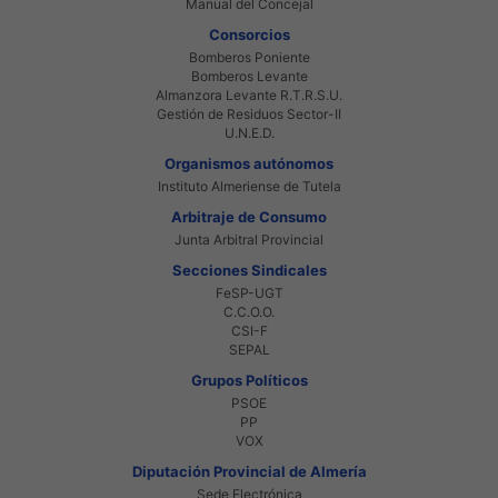
Manual del Concejal
Consorcios
Bomberos Poniente
Bomberos Levante
Almanzora Levante R.T.R.S.U.
Gestión de Residuos Sector-II
U.N.E.D.
Organismos autónomos
Instituto Almeriense de Tutela
Arbitraje de Consumo
Junta Arbitral Provincial
Secciones Sindicales
FeSP-UGT
C.C.O.O.
CSI-F
SEPAL
Grupos Políticos
PSOE
PP
VOX
Diputación Provincial de Almería
Sede Electrónica