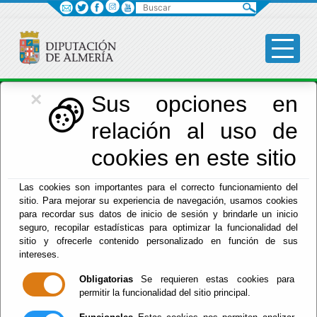
Buscar
×
Economía
Sus opciones en
relación al uso de
Menú Hacienda
cookies en este sitio
Inicio
-
Hacienda
- INFORMACIÓN CUENTAS ANUALES
Las cookies son importantes para el correcto funcionamiento del
sitio. Para mejorar su experiencia de navegación, usamos cookies
INFORMACIÓN
para recordar sus datos de inicio de sesión y brindarle un inicio
seguro, recopilar estadísticas para optimizar la funcionalidad del
CUENTAS
sitio y ofrecerle contenido personalizado en función de sus
intereses.
ANUALES
Obligatorias
Se requieren estas cookies para
permitir la funcionalidad del sitio principal.