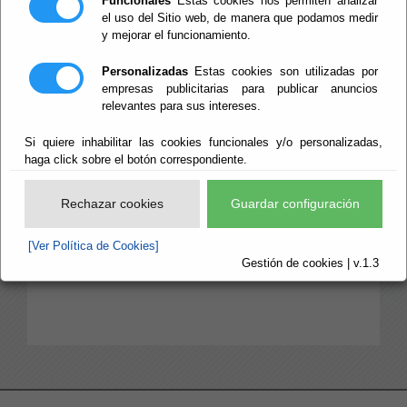
Funcionales
Estas cookies nos permiten analizar
el uso del Sitio web, de manera que podamos medir
Cuenta General
y mejorar el funcionamiento.
Cuenta Genera
l. Anuncios Actuales
Personalizadas
Estas cookies son utilizadas por
Cuenta General
empresas publicitarias para publicar anuncios
. Anuncios
Histórico
relevantes para sus intereses.
Liquidación
Si quiere inhabilitar las cookies funcionales y/o personalizadas,
haga click sobre el botón correspondiente.
Liquidación
Anuncios Actuales
Liquidación.
Anuncios
Histórico
Rechazar cookies
Guardar configuración
[Ver Política de Cookies]
Gestión de cookies | v.1.3