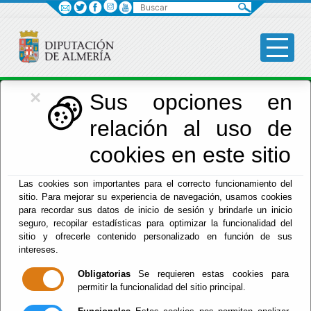
Buscar
×
Economía
Sus opciones en
relación al uso de
Menú Hacienda
cookies en este sitio
Inicio
-
Hacienda
- INFORMACIÓN DE TESORERIA -
Las cookies son importantes para el correcto funcionamiento del
MOROSIDAD
sitio. Para mejorar su experiencia de navegación, usamos cookies
para recordar sus datos de inicio de sesión y brindarle un inicio
INFORMACIÓN
seguro, recopilar estadísticas para optimizar la funcionalidad del
sitio y ofrecerle contenido personalizado en función de sus
DE TESORERIA -
intereses.
Obligatorias
Se requieren estas cookies para
MOROSIDAD
permitir la funcionalidad del sitio principal.