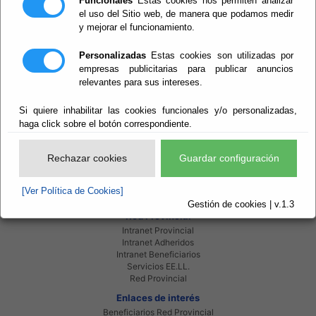
Funcionales
Estas cookies nos permiten analizar
el uso del Sitio web, de manera que podamos medir
y mejorar el funcionamiento.
Informes sobre la morosidad
Personalizadas
Estas cookies son utilizadas por
empresas publicitarias para publicar anuncios
Ver Informes Trimestrales.
relevantes para sus intereses.
Si quiere inhabilitar las cookies funcionales y/o personalizadas,
haga click sobre el botón correspondiente.
Rechazar cookies
Guardar configuración
[Ver Política de Cookies]
Gestión de cookies | v.1.3
Red Provincial
Intranet Provincial
Intranet Adheridos
Intranet Beneficiarios
Servicios EE.LL.
Red Provincial
Enlaces de interés
Beneficiarios Red Provincial