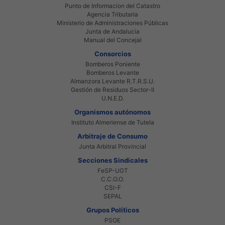
Punto de Informacion del Catastro
Agencia Tributaria
Ministerio de Administraciones Públicas
Junta de Andalucia
Manual del Concejal
Consorcios
Bomberos Poniente
Bomberos Levante
Almanzora Levante R.T.R.S.U.
Gestión de Residuos Sector-II
U.N.E.D.
Organismos autónomos
Instituto Almeriense de Tutela
Arbitraje de Consumo
Junta Arbitral Provincial
Secciones Sindicales
FeSP-UGT
C.C.O.O.
CSI-F
SEPAL
Grupos Políticos
PSOE