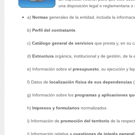
una disposición legal o reglamentaria o
a)
Normas
generales de la entidad, incluida la informa
b)
Perfil del contratante
.
c)
Catálogo general de servicios
que presta y, en su ca
d)
Estructura
orgánica, institucional y de gestión, de la
e) Información sobre el
presupuesto
, su ejecución y liq
f) Datos de
localización física de sus dependencias
(
g) Información sobre los
programas y aplicaciones que
h)
Impresos y formularios
normalizados.
i) Información de
promoción del territorio
de la respect
j) Información relativa a
cuestiones de interés general