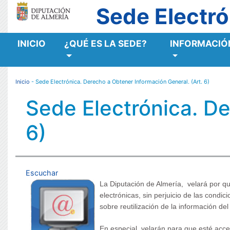
Sede Electró
INICIO
¿QUÉ ES LA SEDE?
INFORMACIÓN
MENÚ RESPONSIVE
Inicio
- Sede Electrónica. Derecho a Obtener Información General. (Art. 6)
Sede Electrónica. De
6)
Escuchar
La Diputación de Almería, velará por q
electrónicas, sin perjuicio de las condi
sobre reutilización de la información del
En especial, velarán para que esté acces