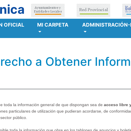
nica
 OFICIAL
MI CARPETA
ADMINISTRACIÓN-
recho a Obtener Informa
ue toda la información general de que dispongan sea de
acceso libre
ciones particulares de utilización que pudieran acordarse, de conformi
 sector público.
ible toda la información que obre en los tablones de anuncios y boletin