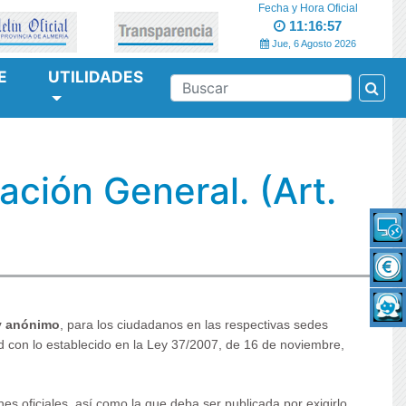
Fecha y Hora Oficial
11:16:57
Jue, 6 Agosto 2026
E
UTILIDADES
Bus
BUSCAR
ción General. (Art.
 y anónimo
, para los ciudadanos en las respectivas sedes
dad con lo establecido en la Ley 37/2007, de 16 de noviembre,
es oficiales, así como la que deba ser publicada por exigirlo