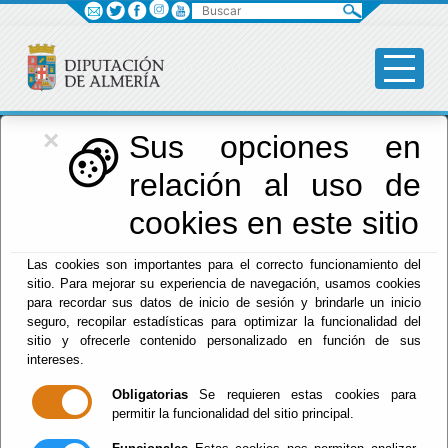
Buscar
×
Diputación
Sus opciones en
relación al uso de
Menú Diputación
cookies en este sitio
Inicio
-
Diputación
- Representantes Habilitados
Las cookies son importantes para el correcto funcionamiento del
Habilitados
sitio. Para mejorar su experiencia de navegación, usamos cookies
EL MOUSTAPHA MOHAMED SÁNCHEZ NASSIM
para recordar sus datos de inicio de sesión y brindarle un inicio
CALLE ÁLVARO DE BAZÁN Nº 2 C.P:18500 GUADIX
seguro, recopilar estadísticas para optimizar la funcionalidad del
sitio y ofrecerle contenido personalizado en función de sus
intereses.
Obligatorias
Se requieren estas cookies para
permitir la funcionalidad del sitio principal.