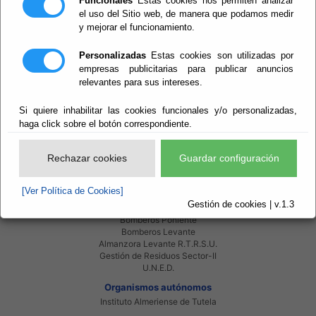
Funcionales
Estas cookies nos permiten analizar
el uso del Sitio web, de manera que podamos medir
y mejorar el funcionamiento.
Red Provincial
Intranet Provincial
Personalizadas
Estas cookies son utilizadas por
Intranet Adheridos
Intranet Beneficiarios
empresas publicitarias para publicar anuncios
Servicios EE.LL.
relevantes para sus intereses.
Red Provincial
Si quiere inhabilitar las cookies funcionales y/o personalizadas,
Enlaces de interés
haga click sobre el botón correspondiente.
Beneficiarios Red Provincial
Punto de Informacion del Catastro
Agencia Tributaria
Rechazar cookies
Guardar configuración
Ministerio de Administraciones Públicas
Junta de Andalucia
Manual del Concejal
[Ver Política de Cookies]
Gestión de cookies | v.1.3
Consorcios
Bomberos Poniente
Bomberos Levante
Almanzora Levante R.T.R.S.U.
Gestión de Residuos Sector-II
U.N.E.D.
Organismos autónomos
Instituto Almeriense de Tutela