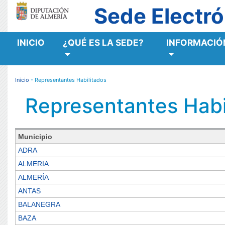
Sede Electró
INICIO
¿QUÉ ES LA SEDE?
INFORMACIÓN
MENÚ RESPONSIVE
Inicio
- Representantes Habilitados
Representantes Habi
Municipio
ADRA
ALMERIA
ALMERÍA
ANTAS
BALANEGRA
BAZA