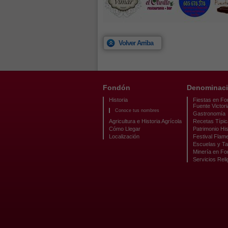
Volver Arriba
Fondón
Denominaci
Historia
Fiestas en Fo
Fuente Victori
Conoce tus nombres
Gastronomía
Agricultura e Historia Agrícola
Recetas Típi
Cómo Llegar
Patrimonio His
Localización
Festival Flam
Escuelas y Ta
Minería en F
Servicios Reli