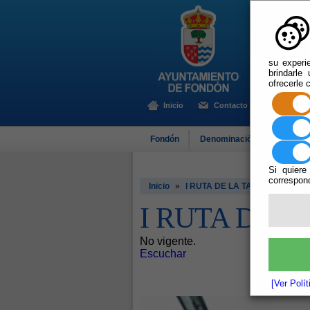
su experi
brindarle
ofrecerle 
Inicio
Contacto
Fondón
Denominación de Origen
Si quiere
correspond
Inicio
»
I RUTA DE LA TAPA EN FOND
I RUTA DE L
No vigente.
Escuchar
[Ver Polí