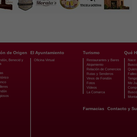
ón de Origen
El Ayuntamiento
Turismo
Qué H
ndón, Benecid y
Oficina Virtual
Restaurantes y Bares
Nace u
a
Alojamiento
Busco
Relación de Comercios
Quier
cas
Rutas y Senderos
Fallec
tórico
Vinos de Fondón
Tengo 
enco
Fotos
Me Ju
lleres
Vídeos
Compr
ondón
La Comarca
Busco
giosos
Monta
Farmacias
Contacto y Su