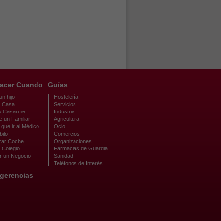
acer Cuando
Guías
n hijo
Hostelería
 Casa
Servicios
o Casarme
Industria
e un Familiar
Agricultura
que ir al Médico
Ocio
bilo
Comercios
ar Coche
Organizaciones
 Colegio
Farmacias de Guardia
r un Negocio
Sanidad
Teléfonos de Interés
gerencias