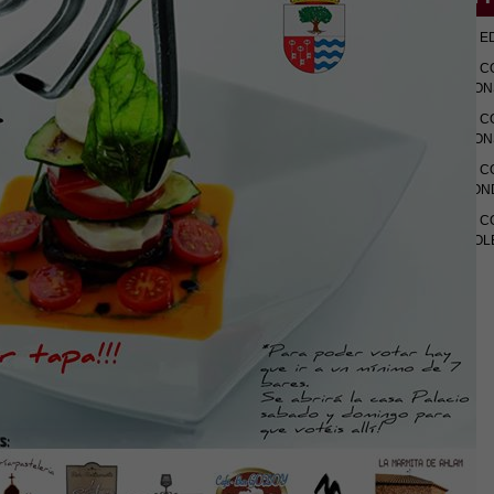
E
C
CON
C
CON
C
FON
C
COL