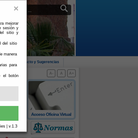
×
ra mejorar
e sesión y
el sitio y
 del sitio
 de manera
cias
Contacto y Sugerencias
rias para
A-
A
A+
e el botón
 oficial de
Acceso Oficina Virtual
rovincia
es | v.1.3