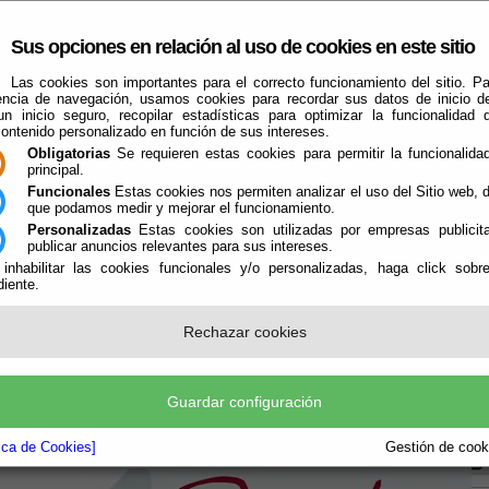
Sus opciones en relación al uso de cookies en este sitio
Las cookies son importantes para el correcto funcionamiento del sitio. Pa
encia de navegación, usamos cookies para recordar sus datos de inicio d
 un inicio seguro, recopilar estadísticas para optimizar la funcionalidad d
contenido personalizado en función de sus intereses.
Obligatorias
Se requieren estas cookies para permitir la funcionalidad
principal.
Funcionales
Estas cookies nos permiten analizar el uso del Sitio web,
que podamos medir y mejorar el funcionamiento.
El Ayuntamiento
Turismo
Qué Hacer Cuando
Guías
Farma
Personalizadas
Estas cookies son utilizadas por empresas publicita
publicar anuncios relevantes para sus intereses.
 inhabilitar las cookies funcionales y/o personalizadas, haga click sobr
iente.
ÓN
A TAPA EN FONDÓN
Rechazar cookies
Boletín
Guardar configuración
la P
tica de Cookies]
Gestión de cooki