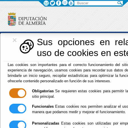
Buscar
×
Iniciativas Europeas
Sus opciones en rela
uso de cookies en este
Europedirectalmeria
Las cookies son importantes para el correcto funcionamiento del siti
experiencia de navegación, usamos cookies para recordar sus datos de
brindarle un inicio seguro, recopilar estadísticas para optimizar la funci
ofrecerle contenido personalizado en función de sus intereses.
Obligatorias
Se requieren estas cookies para permitir la
sitio principal.
Inicio
- Iniciativas Europeas
- VENTANILLA ÚNICA NGEU
DIPALME_ BBRR Subvenciones para Actuaciones de
Funcionales
Estas cookies nos permiten analizar el uso
Formación en Competencias Digitales
manera que podamos medir y mejorar el funcionamiento.
Vigente.
Personalizadas
Estas cookies son utilizadas por empre