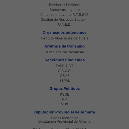
Bomberos Poniente
Bomberos Levante
Almanzora Levante R.T.R.S.U.
Gestión de Residuos Sector-II
U.N.E.D.
Organismos autónomos
Instituto Almeriense de Tutela
Arbitraje de Consumo
Junta Arbitral Provincial
Secciones Sindicales
FeSP-UGT
C.C.O.O.
CSI-F
SEPAL
Grupos Políticos
PSOE
PP
VOX
Diputación Provincial de Almería
Sede Electrónica
Diputación Provincial de Almería