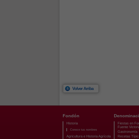
Volver Arriba
Fondón
Denominaci
Historia
Fiestas en Fo
Fuente Victori
Conoce tus nombres
Gastronomía
Agricultura e Historia Agrícola
Recetas Típi