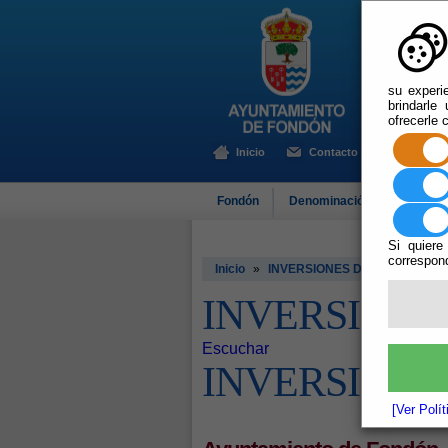
su experi
brindarle
ofrecerle 
Inicio
Contacto
Fondón
Denominación de Origen
Si quiere
correspond
Inicio
»
INVERSIONES DIPUTACION
INVERSIONE
Escuchar
INVERSIONE
[Ver Polí