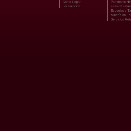
Cómo Llegar
Patrimonio His
Localización
Festival Flam
Escuelas y Ta
Minería en F
Servicios Reli