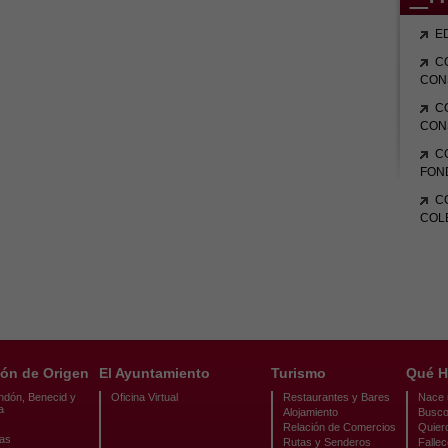
E
C
CON
C
CON
C
FON
C
COL
ón de Origen
El Ayuntamiento
Turismo
Qué H
ndón, Benecid y
Oficina Virtual
Restaurantes y Bares
Nace u
a
Alojamiento
Busco
Relación de Comercios
Quier
cas
Rutas y Senderos
Fallec