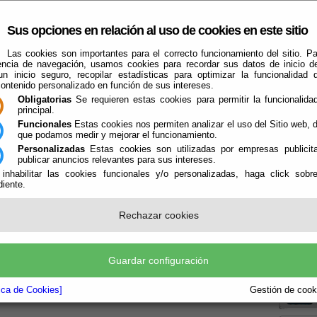
Sus opciones en relación al uso de cookies en este sitio
Las cookies son importantes para el correcto funcionamiento del sitio. Pa
encia de navegación, usamos cookies para recordar sus datos de inicio d
 un inicio seguro, recopilar estadísticas para optimizar la funcionalidad d
contenido personalizado en función de sus intereses.
Obligatorias
Se requieren estas cookies para permitir la funcionalidad
principal.
Funcionales
Estas cookies nos permiten analizar el uso del Sitio web,
que podamos medir y mejorar el funcionamiento.
El Ayuntamiento
Turismo
Qué Hacer Cuando
Guías
Farma
Personalizadas
Estas cookies son utilizadas por empresas publicita
publicar anuncios relevantes para sus intereses.
 inhabilitar las cookies funcionales y/o personalizadas, haga click sobr
iente.
S DIPUTACION
Rechazar cookies
Publicado:
04/04/2025
Boletín
S DIPUTACION
Guardar configuración
la P
tica de Cookies]
Gestión de cooki