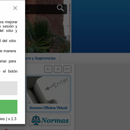
×
ra mejorar
e sesión y
el sitio y
 del sitio
 de manera
cias
Contacto y Sugerencias
rias para
A-
A
A+
e el botón
 oficial de
Acceso Oficina Virtual
rovincia
es | v.1.3