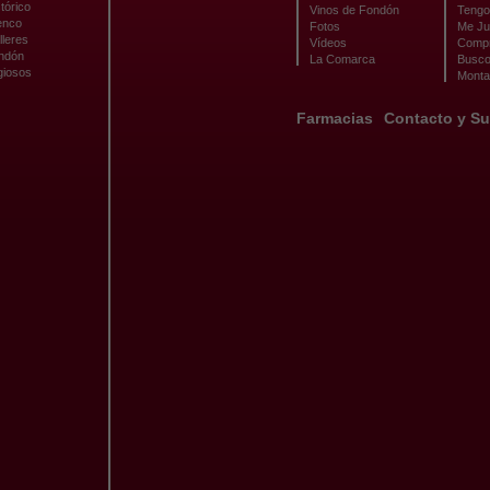
tórico
Vinos de Fondón
Tengo 
enco
Fotos
Me Ju
lleres
Vídeos
Compr
ondón
La Comarca
Busco
giosos
Monta
Farmacias
Contacto y Su