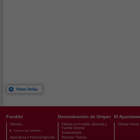
Volver Arriba
Fondón
Denominación de Origen
El Ayuntami
Historia
Fiestas en Fondón, Benecid y
Oficina Virtual
Fuente Victoria
Conoce tus nombres
Gastronomía
Agricultura e Historia Agrícola
Recetas Típicas