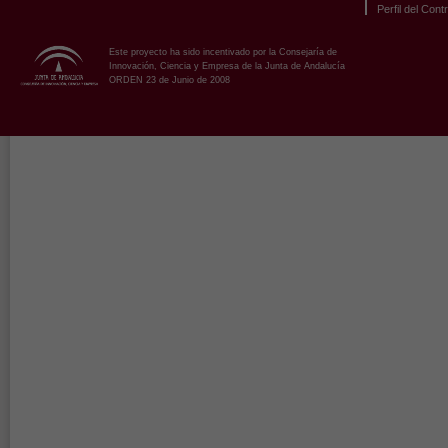
Perfil del Cont
Este proyecto ha sido incentivado por la Consejaría de
Innovación, Ciencia y Empresa de la Junta de Andalucía
ORDEN 23 de Junio de 2008