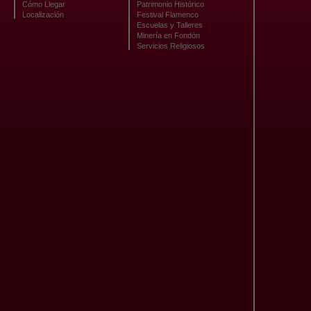
Cómo Llegar
Patrimonio Histórico
Localización
Festival Flamenco
Escuelas y Talleres
Minería en Fondón
Servicios Religiosos