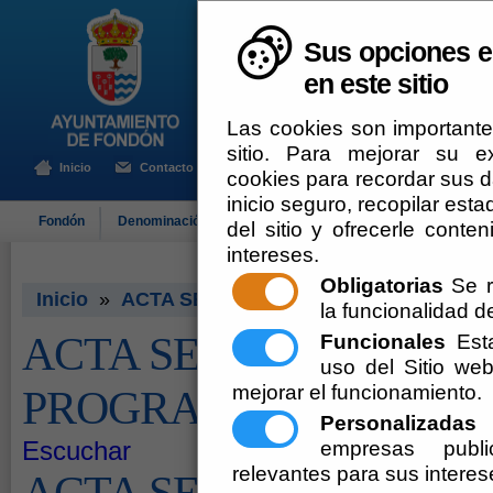
Sus opciones e
en este sitio
Las cookies son importante
sitio. Para mejorar su 
Inicio
Contacto
cookies para recordar sus da
inicio seguro, recopilar esta
Fondón
Denominación de Origen
El Ayuntamiento
Turismo
del sitio y ofrecerle cont
intereses.
Obligatorias
Se r
Inicio
»
ACTA SELECCION PERSONAL PROGR
la funcionalidad del
ACTA SELECCION PE
Funcionales
Esta
uso del Sitio w
mejorar el funcionamiento.
PROGRAMA EMPLEA 
Personalizadas
E
Escuchar
empresas publi
relevantes para sus interes