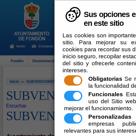
Sus opciones e
en este sitio
Las cookies son importante
sitio. Para mejorar su 
Inicio
Contacto
cookies para recordar sus da
inicio seguro, recopilar esta
Fondón
Denominación de Origen
El Ayuntamiento
Turismo
del sitio y ofrecerle cont
intereses.
Obligatorias
Se r
Inicio
»
SUBVENCIONES EMPLEO
la funcionalidad del
SUBVENCIONES EMPL
Funcionales
Esta
uso del Sitio w
Escuchar
mejorar el funcionamiento.
SUBVENCIONES EMPL
Personalizadas
E
empresas publi
relevantes para sus interes