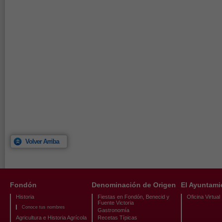
Volver Arriba
Fondón
Denominación de Origen
El Ayuntami
Historia
Fiestas en Fondón, Benecid y
Oficina Virtual
Fuente Victoria
Conoce tus nombres
Gastronomía
Agricultura e Historia Agrícola
Recetas Típicas