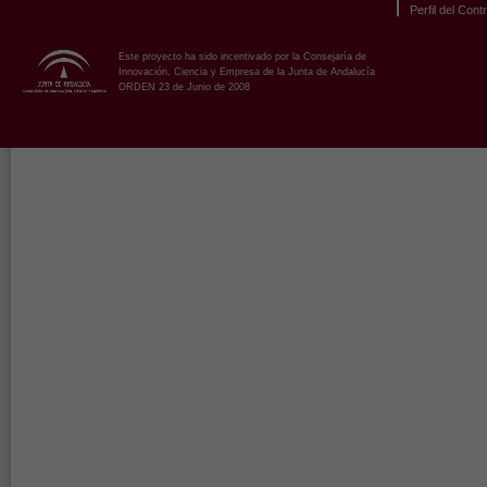
Perfil del Cont
Este proyecto ha sido incentivado por la Consejaría de
Innovación, Ciencia y Empresa de la Junta de Andalucía
ORDEN 23 de Junio de 2008