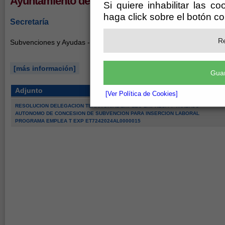
Ayuntamiento de Fondón
Si quiere inhabilitar las c
haga click sobre el botón c
Secretaría
Re
Subvenciones y Ayudas - Empleo -
[más información]
Guar
Adjunto
[Ver Política de Cookies]
RESOLUCION DELEGACION TERRITORIAL EMPLEO EMPRESA Y TRABAJO
AUTONOMO DE CONCESION DE SUBVENCION PARA INSERCION LABORAL
PROGRAMA EMPLEA T EXP ET7242024AL0000015