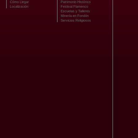
Cómo Llegar
Patrimonio Histórico
Localización
Festival Flamenco
Escuelas y Talleres
Minería en Fondón
Servicios Religiosos