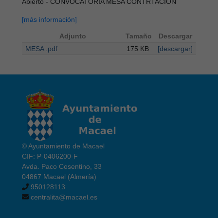
Abierto - CONVOCATORIA MESA CONTRTACION
[más información]
Adjunto
Tamaño
Descargar
MESA .pdf
175 KB
[descargar]
© Ayuntamiento de Macael
CIF: P-0406200-F
Avda. Paco Cosentino, 33
04867 Macael (Almería)
950128113
centralita@macael.es