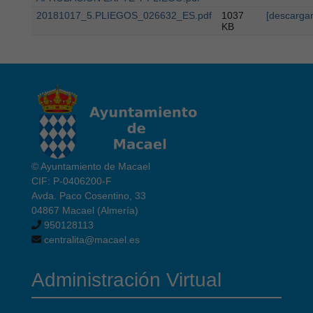
20181017_5.PLIEGOS_026632_ES.pdf
1037
[descargar
KB
© Ayuntamiento de Macael
CIF: P-0406200-F
Avda. Paco Cosentino, 33
04867 Macael (Almería)
950128113
centralita@macael.es
Administración Virtual