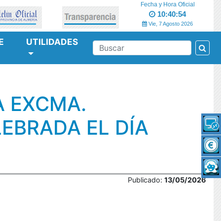
Fecha y Hora Oficial
10:40:54
Vie, 7 Agosto 2026
E
UTILIDADES
Bus
BUSCAR
A EXCMA.
LEBRADA EL DÍA
Publicado:
13/05/2026