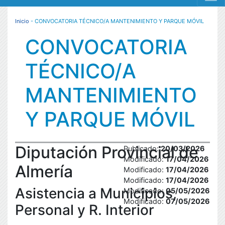
MENÚ RESPONSIVE
Inicio
- CONVOCATORIA TÉCNICO/A MANTENIMIENTO Y PARQUE MÓVIL
CONVOCATORIA
TÉCNICO/A
MANTENIMIENTO
Y PARQUE MÓVIL
Diputación Provincial de
Publicado:
20/03/2026
Modificado:
17/04/2026
Almería
Modificado:
17/04/2026
Modificado:
17/04/2026
Asistencia a Municipios,
Modificado:
05/05/2026
Modificado:
07/05/2026
Personal y R. Interior