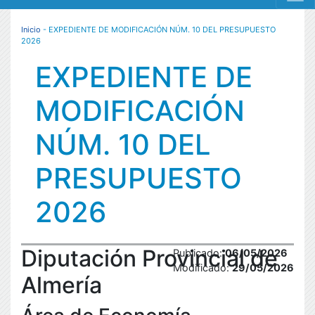
MENÚ RESPONSIVE
Inicio
- EXPEDIENTE DE MODIFICACIÓN NÚM. 10 DEL PRESUPUESTO
2026
EXPEDIENTE DE
MODIFICACIÓN
NÚM. 10 DEL
PRESUPUESTO
2026
Diputación Provincial de
Publicado:
06/05/2026
Modificado:
29/05/2026
Almería