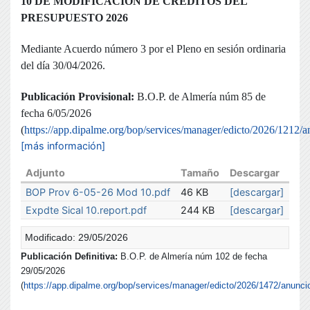
10 DE MODIFICACIÓN DE CRÉDITOS DEL
PRESUPUESTO 2026
Mediante Acuerdo número 3 por el Pleno en sesión ordinaria
del día 30/04/2026.
Publicación Provisional:
B.O.P. de Almería núm 85 de
fecha 6/05/2026
(
https://app.dipalme.org/bop/services/manager/edicto/2026/1212/a
[más información]
Adjunto
Tamaño
Descargar
BOP Prov 6-05-26 Mod 10.pdf
46 KB
[descargar]
Expdte Sical 10.report.pdf
244 KB
[descargar]
Modificado: 29/05/2026
Publicación Definitiva:
B.O.P. de Almería núm 102 de fecha
29/05/2026
(
https://app.dipalme.org/bop/services/manager/edicto/2026/1472/anunci