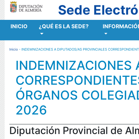
Sede Electró
INICIO
¿QUÉ ES LA SEDE?
INFORMACIÓN
MENÚ RESPONSIVE
Inicio
- INDEMNIZACIONES A DIPUTADOS/AS PROVINCIALES CORRESPONDIENTE
INDEMNIZACIONES 
CORRESPONDIENTES
ÓRGANOS COLEGIAD
2026
Diputación Provincial de Al