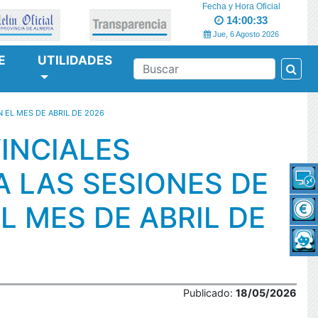
Fecha y Hora Oficial
14:00:33
Jue, 6 Agosto 2026
E
UTILIDADES
Bus
BUSCAR
 EL MES DE ABRIL DE 2026
INCIALES
A LAS SESIONES DE
 MES DE ABRIL DE
Publicado:
18/05/2026