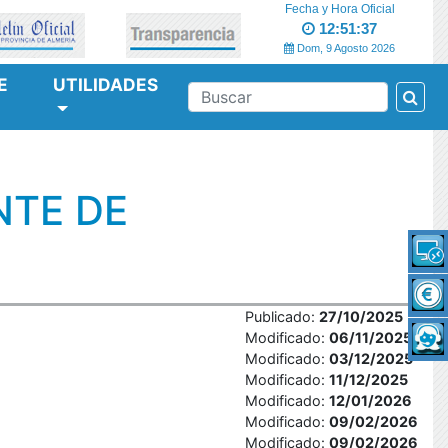
Fecha y Hora Oficial
12:51:37
Dom, 9 Agosto 2026
E
UTILIDADES
Bus
BUSCAR
NTE DE
Publicado:
27/10/2025
Modificado:
06/11/2025
Modificado:
03/12/2025
Modificado:
11/12/2025
Modificado:
12/01/2026
Modificado:
09/02/2026
Modificado:
09/02/2026