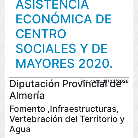
ASISTENCIA
ECONÓMICA DE
CENTRO
SOCIALES Y DE
MAYORES 2020.
Diputación Provincial de
Publicado:
11/05/2026
Almería
Fomento ,Infraestructuras,
Vertebración del Territorio y
Agua