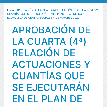
MENÚ RESPONSIVE
Inicio
- APROBACIÓN DE LA CUARTA (4ª) RELACIÓN DE ACTUACIONES Y
CUANTÍAS QUE SE EJECUTARÁN EN EL PLAN DE ASISTENCIA
ECONÓMICA DE CENTRO SOCIALES Y DE MAYORES 2020.
APROBACIÓN DE
LA CUARTA (4ª)
RELACIÓN DE
ACTUACIONES Y
CUANTÍAS QUE
SE EJECUTARÁN
EN EL PLAN DE