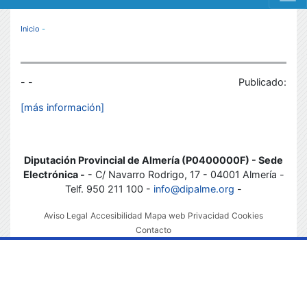
MENÚ RESPONSIVE
Inicio
-
- -
Publicado:
[más información]
Diputación Provincial de Almería (P0400000F) - Sede
Electrónica -
- C/ Navarro Rodrigo, 17 - 04001 Almería -
Telf. 950 211 100 -
info@dipalme.org
-
Aviso Legal
Accesibilidad
Mapa web
Privacidad
Cookies
Contacto