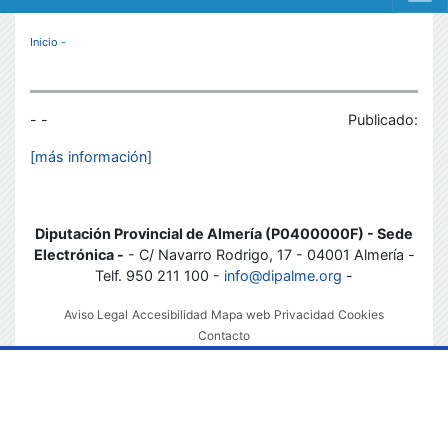
MENÚ RESPONSIVE
Inicio
-
- -
Publicado:
[más información]
Diputación Provincial de Almería (P0400000F) - Sede
Electrónica -
- C/ Navarro Rodrigo, 17 - 04001 Almería -
Telf. 950 211 100 -
info@dipalme.org
-
Aviso Legal
Accesibilidad
Mapa web
Privacidad
Cookies
Contacto