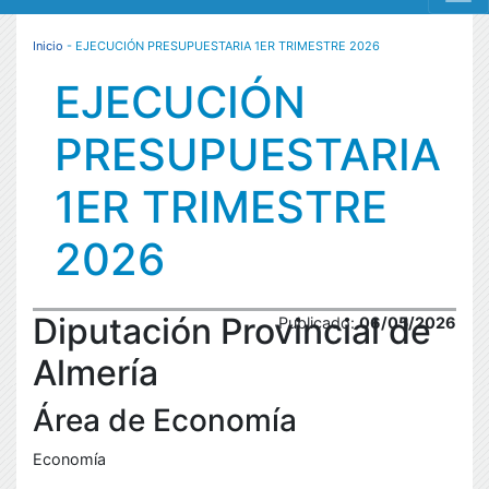
MENÚ RESPONSIVE
Inicio
- EJECUCIÓN PRESUPUESTARIA 1ER TRIMESTRE 2026
EJECUCIÓN
PRESUPUESTARIA
1ER TRIMESTRE
2026
Diputación Provincial de
Publicado:
06/05/2026
Almería
Área de Economía
Economía