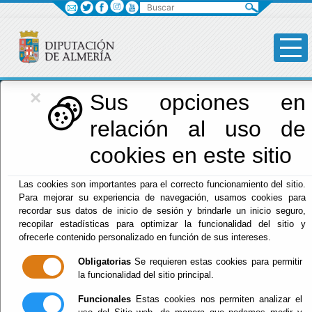
Buscar
×
Diputación
Sus opciones en
relación al uso de
Menú Diputación
cookies en este sitio
Inicio
-
Diputación
- INDEMNIZACIONES A
Las cookies son importantes para el correcto funcionamiento del sitio.
DIPUTADOS/AS PROVINCIALES CORRESPONDIENTES A
Para mejorar su experiencia de navegación, usamos cookies para
LAS ASISTENCIAS A LAS SESIONES DE ÓRGANOS
recordar sus datos de inicio de sesión y brindarle un inicio seguro,
COLEGIADOS CELEBRADAS EN EL MES DE ABRIL DE
recopilar estadísticas para optimizar la funcionalidad del sitio y
2026
ofrecerle contenido personalizado en función de sus intereses.
INDEMNIZACIONES
Obligatorias
Se requieren estas cookies para permitir
la funcionalidad del sitio principal.
A DIPUTADOS/AS
Funcionales
Estas cookies nos permiten analizar el