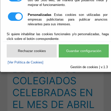
uso del Sitio web, de manera que podamos medir y
mejorar el funcionamiento.
PROVINCIALES
Personalizadas
Estas cookies son utilizadas por
CORRESPONDIENTE
empresas publicitarias para publicar anuncios
relevantes para sus intereses.
A LAS
Si quiere inhabilitar las cookies funcionales y/o personalizadas, haga
click sobre el botón correspondiente.
ASISTENCIAS A
Rechazar cookies
Guardar configuración
LAS SESIONES
[Ver Política de Cookies]
DE ÓRGANOS
Gestión de cookies | v.1.3
COLEGIADOS
CELEBRADAS EN
EL MES DE ABRIL