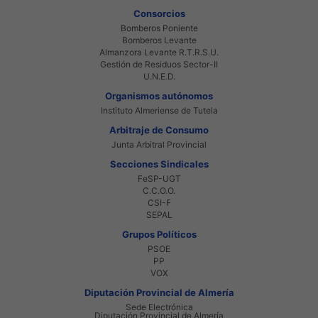
Consorcios
Bomberos Poniente
Bomberos Levante
Almanzora Levante R.T.R.S.U.
Gestión de Residuos Sector-II
U.N.E.D.
Organismos autónomos
Instituto Almeriense de Tutela
Arbitraje de Consumo
Junta Arbitral Provincial
Secciones Sindicales
FeSP-UGT
C.C.O.O.
CSI-F
SEPAL
Grupos Políticos
PSOE
PP
VOX
Diputación Provincial de Almería
Sede Electrónica
Diputación Provincial de Almería