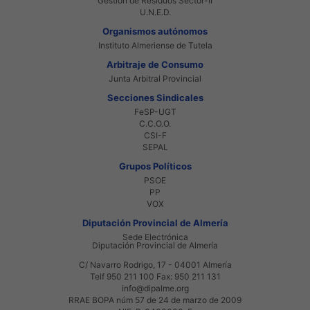
Gestión de Residuos Sector-II
U.N.E.D.
Organismos autónomos
Instituto Almeriense de Tutela
Arbitraje de Consumo
Junta Arbitral Provincial
Secciones Sindicales
FeSP-UGT
C.C.O.O.
CSI-F
SEPAL
Grupos Políticos
PSOE
PP
VOX
Diputación Provincial de Almería
Sede Electrónica
Diputación Provincial de Almería
C/ Navarro Rodrigo, 17 - 04001 Almería
Telf 950 211 100 Fax: 950 211 131
info@dipalme.org
RRAE BOPA núm 57 de 24 de marzo de 2009