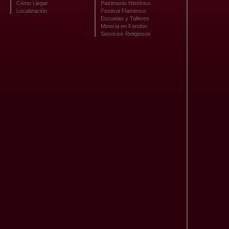
Cómo Llegar
Patrimonio Histórico
Localización
Festival Flamenco
Escuelas y Talleres
Minería en Fondón
Servicios Religiosos