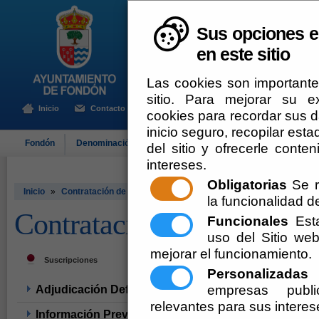
Sus opciones e
en este sitio
Las cookies son importante
sitio. Para mejorar su 
Inicio
Contacto
cookies para recordar sus da
inicio seguro, recopilar esta
Fondón
Denominación de Origen
El Ayuntamiento
Turismo
del sitio y ofrecerle cont
intereses.
Obligatorias
Se r
Inicio
»
Contratación de Obras
la funcionalidad del
Contratación de Obras
Funcionales
Esta
uso del Sitio w
mejorar el funcionamiento.
Suscripciones
Personalizadas
E
empresas publi
Adjudicación Definitiva
relevantes para sus interes
Información Previa