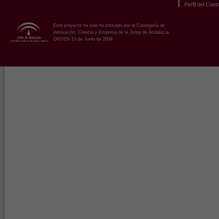
Perfil del Cont
Este proyecto ha sido incentivado por la Consejaría de
Innovación, Ciencia y Empresa de la Junta de Andalucía
ORDEN 23 de Junio de 2008