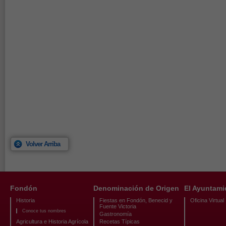
Volver Arriba
Fondón
Denominación de Origen
El Ayuntami
Historia
Fiestas en Fondón, Benecid y
Oficina Virtual
Fuente Victoria
Conoce tus nombres
Gastronomía
Agricultura e Historia Agrícola
Recetas Típicas