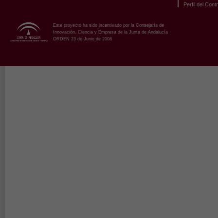
Perfil del Cont
Este proyecto ha sido incentivado por la Consejaría de
Innovación, Ciencia y Empresa de la Junta de Andalucía
ORDEN 23 de Junio de 2008