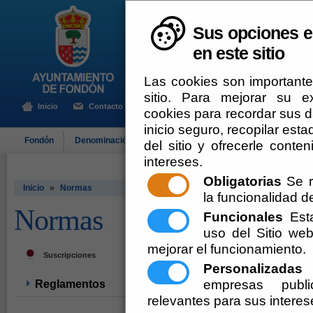
Sus opciones e
en este sitio
Las cookies son importante
sitio. Para mejorar su 
Inicio
Contacto
cookies para recordar sus da
inicio seguro, recopilar esta
Fondón
Denominación de Origen
El Ayuntamiento
Turismo
del sitio y ofrecerle cont
intereses.
Obligatorias
Se r
Inicio
»
Normas
la funcionalidad del
Normas
Funcionales
Esta
uso del Sitio w
mejorar el funcionamiento.
Suscripciones
Personalizadas
E
empresas publi
Reglamentos
relevantes para sus interes