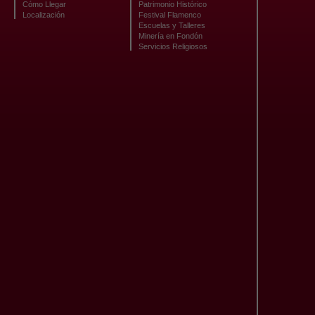
Cómo Llegar
Patrimonio Histórico
Localización
Festival Flamenco
Escuelas y Talleres
Minería en Fondón
Servicios Religiosos