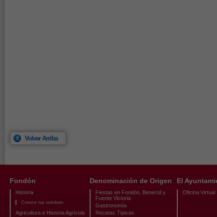
Volver Arriba
Fondón
Denominación de Origen
El Ayuntami
Historia
Fiestas en Fondón, Benecid y
Oficina Virtual
Fuente Victoria
Conoce tus nombres
Gastronomía
Agricultura e Historia Agrícola
Recetas Típicas