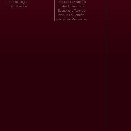
Cómo Llegar
Patrimonio Histórico
Localización
Festival Flamenco
Escuelas y Talleres
Minería en Fondón
Servicios Religiosos