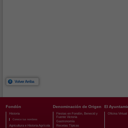
Volver Arriba
Fondón
Denominación de Origen
El Ayuntami
Historia
Fiestas en Fondón, Benecid y
Oficina Virtual
Fuente Victoria
Conoce tus nombres
Gastronomía
Agricultura e Historia Agrícola
Recetas Típicas