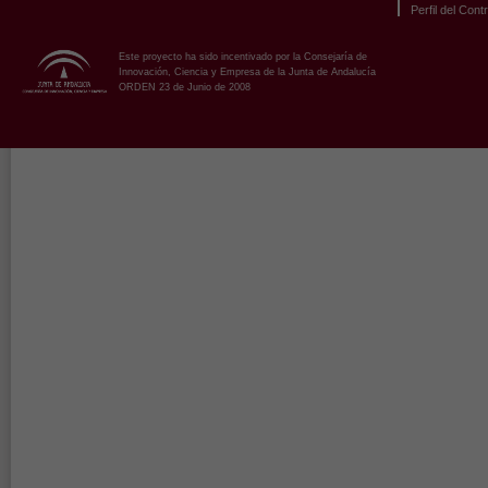
Perfil del Cont
Este proyecto ha sido incentivado por la Consejaría de
Innovación, Ciencia y Empresa de la Junta de Andalucía
ORDEN 23 de Junio de 2008