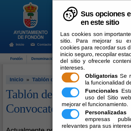
Sus opciones e
en este sitio
Las cookies son importante
sitio. Para mejorar su 
Inicio
Contacto
cookies para recordar sus da
inicio seguro, recopilar esta
Fondón
Denominación de Origen
El Ayuntamiento
Turismo
del sitio y ofrecerle cont
intereses.
Obligatorias
Se r
Inicio
»
Tablón de Anuncios - Pleno - Convocat
la funcionalidad del
Tablón de Anuncios - Plen
Funcionales
Esta
uso del Sitio w
mejorar el funcionamiento.
Convocatoria de Sesión
Personalizadas
E
empresas publi
relevantes para sus interes
Actualmente no existen documentos sob