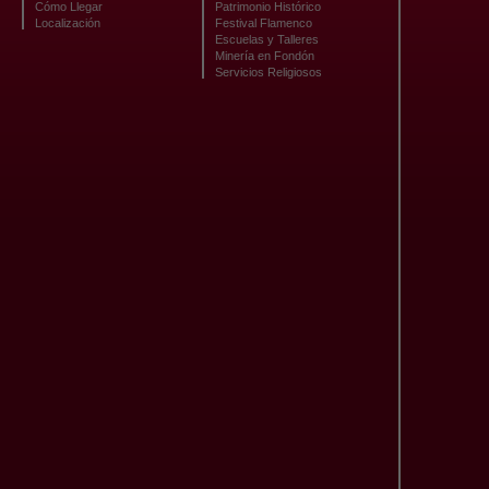
Cómo Llegar
Patrimonio Histórico
Localización
Festival Flamenco
Escuelas y Talleres
Minería en Fondón
Servicios Religiosos