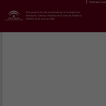
Perfil del Cont
Este proyecto ha sido incentivado por la Consejaría de
Innovación, Ciencia y Empresa de la Junta de Andalucía
ORDEN 23 de Junio de 2008