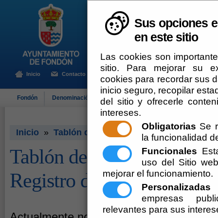
Sus opciones e
en este sitio
Las cookies son importante
sitio. Para mejorar su 
Inicio
Contacto
cookies para recordar sus da
inicio seguro, recopilar esta
Fondón
Denominación de Origen
El Ayuntamiento
Turismo
del sitio y ofrecerle cont
intereses.
Obligatorias
Se r
Inicio
»
Tablón de Anuncios - Pleno - Registro 
la funcionalidad del
Tablón de Anuncios - Plen
Funcionales
Esta
uso del Sitio w
mejorar el funcionamiento.
Registro de Intereses
Personalizadas
E
empresas publi
relevantes para sus interes
Actualmente no existen documentos sob