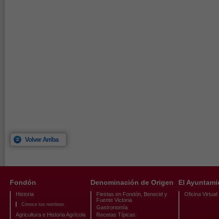
Volver Arriba
Fondón
Denominación de Origen
El Ayuntami
Historia
Fiestas en Fondón, Benecid y
Oficina Virtual
Fuente Victoria
Conoce tus nombres
Gastronomía
Agricultura e Historia Agrícola
Recetas Típicas