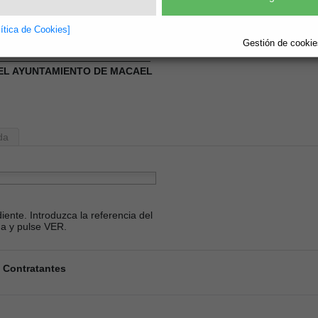
DE MACAEL en la PCSP
NTAMIENTO DE MACAEL en la PCSP
lítica de Cookies]
Gestión de cookies
___________________________
EL AYUNTAMIENTO DE MACAEL
da
ente. Introduzca la referencia del
da y pulse VER.
s Contratantes