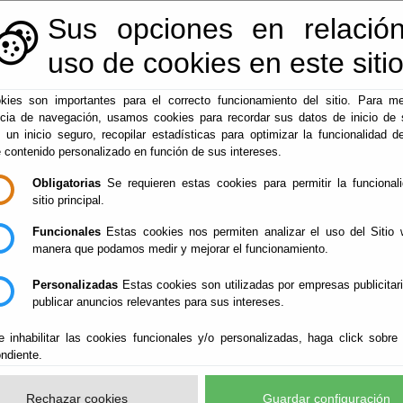
Sus opciones en relación
950128113
|
centralita@macael.es
uso de cookies en este siti
kies son importantes para el correcto funcionamiento del sitio. Para me
ncia de navegación, usamos cookies para recordar sus datos de inicio de 
▼
de Electrónica
Administración-e
Macael
e un inicio seguro, recopilar estadísticas para optimizar la funcionalidad de
e contenido personalizado en función de sus intereses.
Obligatorias
Se requieren estas cookies para permitir la funcional
sitio principal.
.
06-08-2026 6:31:16
Funcionales
Estas cookies nos permiten analizar el uso del Sitio 
manera que podamos medir y mejorar el funcionamiento.
so público a la información relativa a la actividad contractual del A
Personalizadas
Estas cookies son utilizadas por empresas publicitar
publicar anuncios relevantes para sus intereses.
lemática, accediendo a su Oficina Virtual, utilizando un certificado de
e inhabilitar las cookies funcionales y/o personalizadas, haga click sobre
ndiente.
MACAEL en la PCSP
Rechazar cookies
Guardar configuración