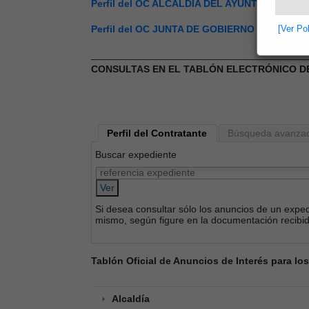
Perfil del OC ALCALDÍA DEL AYUNTAMIENTO 
Perfil del OC JUNTA DE GOBIERNO DEL AYU
[Ver Po
_______________________________________
CONSULTAS EN EL TABLÓN ELECTRÓNICO D
Perfil del Contratante
Búsqueda avanza
Buscar expediente
Ver
Si desea consultar sólo los anuncios de un expedi
mismo, según figure en la documentación recibi
Tablón Oficial de Anuncios de Interés para lo
Alcaldía