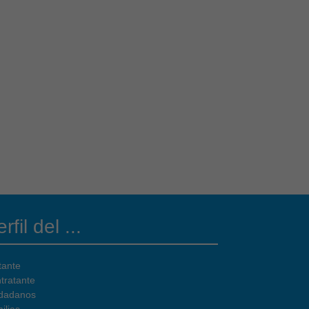
rfil del ...
tante
tratante
dadanos