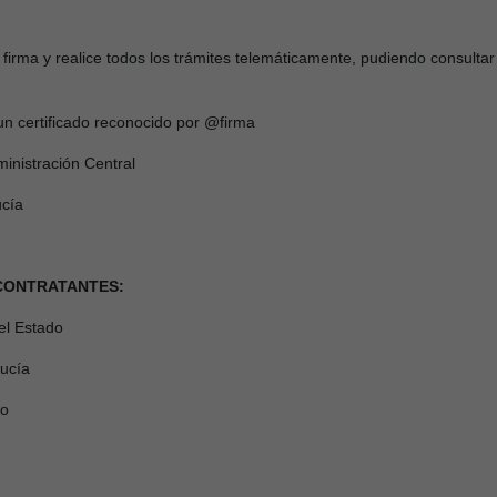
 firma y realice todos los trámites telemáticamente, pudiendo consulta
 un certificado reconocido por @firma
inistración Central
ucía
 CONTRATANTES:
el Estado
lucía
do