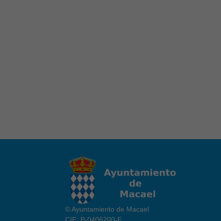
© Ayuntamiento de Macael
CIF: P-0406200-F